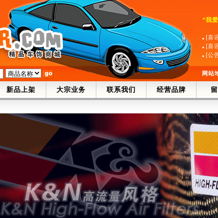
“我
[喜
[喜
[公
网站
新品上架
大宗业务
联系我们
经营品牌
留