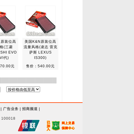
N原装位高
美国K&N原装位高
格(三菱
流量风格(凌志 雷克
ISHI EVO
萨斯 LEXUS
VI代)
IS300)
70.00元
售价：540.00元
|
广告业务
|
招商频道
|
00018