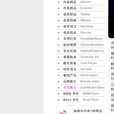
内装精品
Interior
外装精品
Exterior
改装部品
Tuning
改装轮毂
Wheels
保养清洁
Washing
电器部品
Electric
车用灯具
Headlight/Neon
大
贴纸铭牌
Sticker/Emblem
V
安全应急
Safety/Exigency
福
香熏除臭
Aromatic Air
F
酷玩装备
Cool Player
标
P
特价清仓
On-Sale
丰
畅销产品
Hot Product
T
品牌索引
Brands Index
三
车
型
索
引
AutoModel Index
M
BMW 专区
BMW Parts
切
Benz 专区
Benz Parts
J
其
C
购物车内有
0
种商品