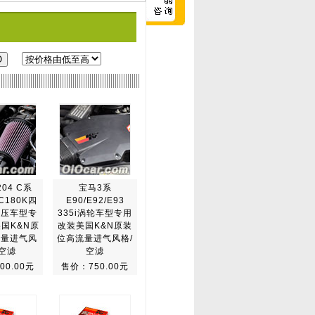
04 C系
宝马3系
 C180K四
E90/E92/E93
增压车型专
335i涡轮车型专用
美国K&N原
改装美国K&N原装
流量进气风
位高流量进气风格/
/空滤
空滤
00.00元
售价：750.00元