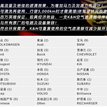
众 (5)
奥迪 (2)
宝马 (9)
OLKSWAGEN
Audi
BMW
特 (3)
别克 (3)
雪佛兰 (1)
ord
Buick
CHEVROLET
致 (1)
现代 (3)
起亚 (1)
eugeot
HYUNDAI
KIA
田 (3)
本田 (5)
日产尼桑 (2)
OYOTA
HONDA
NISSAN
菱 (3)
铃木 (1)
斯巴鲁 (1)
ITSUBISHI
SUZUKI
SUBARU
诺基 (1)
沃尔沃 (0)
中华 (1)
eep
VOLVO
Brilliance
他国产车 (0)
其他进口车 (0)
护理液 (1)
hinese
Other
RECHARGER