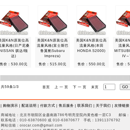
美国K&N原装位高
美国K&N原装位高
美国K&N原装位高
美国K&
流量风格(日产尼桑
流量风格(富士斯巴
流量风格(本田
流量风
NISSAN 骐达/颐
鲁翼豹Subaru
HONDA S2000)
MITSUB
达)
Impreza)
IV～
售价：530.00元
售价：515.00元
售价：550.00元
售价：5
共59条1/3
首页
上 一 页
下 一 页
末页
|
购物演示
|
配送说明
|
付款方式
|
售后服务
|
联系我们
|
关于我们
|
友情链接
商城地址：北京市朝阳区金盏南路786号明亮堂院内黄色楼一层C3 邮编： 1
联系电话：010-63870600 或 010-63870677 手机：13911376792
网站信箱：oiocar.com@gmail.com