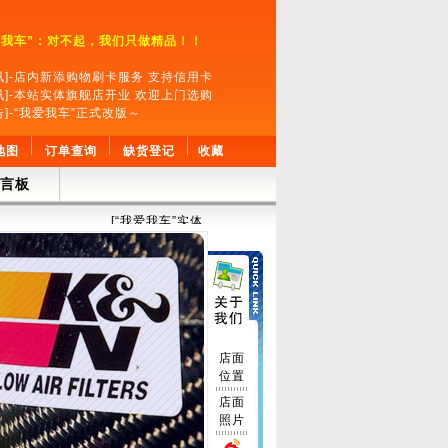
爱我车”：对不起，我们只做精品！！
讯]-店内新添购物刷卡服务 支持信用卡
讯]-本站实体旗舰店开业 欢迎上门选购
告]-“我爱我车”正式改版～
地图
订单查询
缺货登记
收藏
言板
[“我爱我车”实体店欢迎广大车友上门选购，店内可提供安装服务
店面
位置
店面
照片