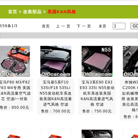
首页
>
改装部品
>
美国K&N风格
共59条1/3
首页
上 一 页
下 一 页
末页
宝马F80 M3/F82
宝马新5系F10
宝马3系E90 E92
奔驰W2
F83 M4专用 美国
535i/F18 535Li
E93 335i N55发动
C200K
K&N高流量空气滤
N55发动机车系改
机车系改装美国
缸机械
芯 空滤/一对装
装美国K&N高流量
K&N高流量进气风
用 改装
进气风格 空滤
格 空滤
装位高
售价：850.00元
格
售价：700.00元
售价：750.00元
售价：6