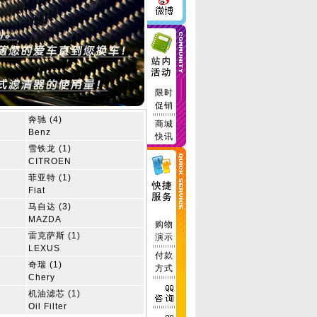
限时
促销
奔驰 (4)
商城
Benz
快讯
雪铁龙 (1)
CITROEN
菲亚特 (1)
Fiat
马自达 (3)
MAZDA
购物
雷克萨斯 (1)
演示
LEXUS
付款
奇瑞 (1)
方式
Chery
机油滤芯 (1)
Oil Filter