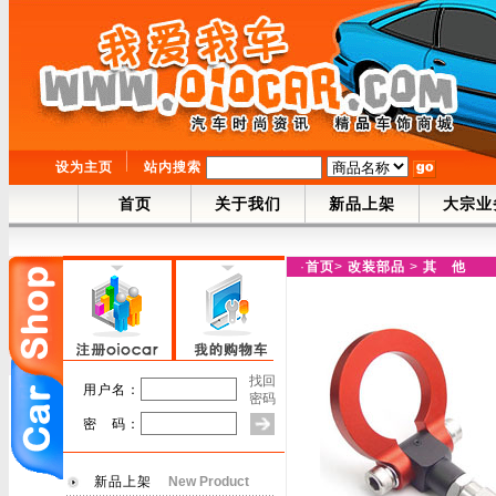
设为主页
站内搜索
首页
关于我们
新品上架
大宗业
·
首页
>
改装部品
>
其 他
找回
用户名：
密码
密 码：
新品上架
New Product