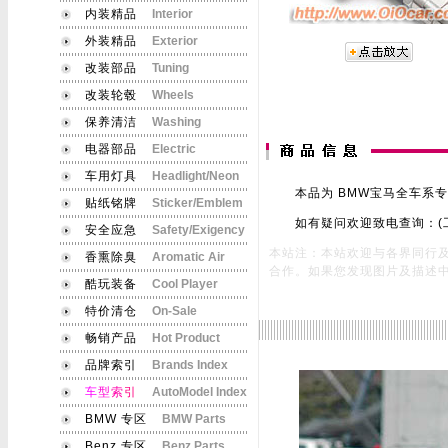
内装精品
Interior
外装精品
Exterior
改装部品
Tuning
改装轮毂
Wheels
保养清洁
Washing
电器部品
Electric
车用灯具
Headlight/Neon
本品为 BMW宝马全车系专用
贴纸铭牌
Sticker/Emblem
如有疑问欢迎致电查询：(工作时间) 
安全应急
Safety/Exigency
本站注：本站欢迎与各界同行
香熏除臭
Aromatic Air
合作。如果您发现图片及描述
酷玩装备
Cool Player
特价清仓
On-Sale
畅销产品
Hot Product
品牌索引
Brands Index
车
型
索
引
AutoModel Index
BMW 专区
BMW Parts
Benz 专区
Benz Parts