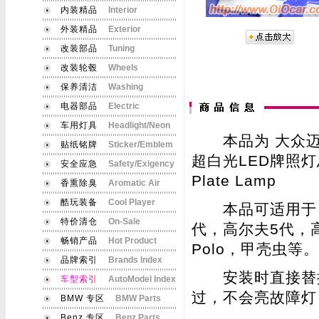
内装精品
Interior
外装精品
Exterior
改装部品
Tuning
改装轮毂
Wheels
保养清洁
Washing
电器部品
Electric
车用灯具
Headlight/Neon
本品为 大众迈腾
贴纸铭牌
Sticker/Emblem
超白光LED牌照灯总成 
安全应急
Safety/Exigency
Plate Lamp
香熏除臭
Aromatic Air
酷玩装备
Cool Player
本品可适用于：
特价清仓
On-Sale
代，高尔夫5代，
畅销产品
Hot Product
Polo，甲壳虫等。
品牌索引
Brands Index
安装时直接替换
车
型
索
引
AutoModel Index
过，不会亮故障灯
BMW 专区
BMW Parts
Benz 专区
Benz Parts