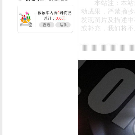
本站注：本站
动成果，严禁摘抄
购物车内有
0
种商品
总计：
0.0元
发现图片及描述中
或补充，我们将不