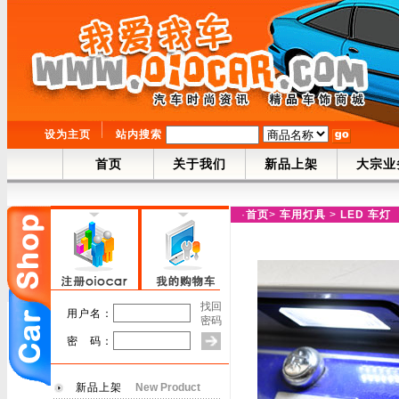
设为主页
站内搜索
首页
关于我们
新品上架
大宗业
·
首页
>
车用灯具
>
LED 车灯
找回
用户名：
密码
密 码：
新品上架
New Product