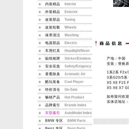
内装精品
Interior
外装精品
Exterior
改装部品
Tuning
改装轮毂
Wheels
保养清洁
Washing
电器部品
Electric
车用灯具
Headlight/Neon
贴纸铭牌
Sticker/Emblem
产地：中国
安装：替换原车i
安全应急
Safety/Exigency
1系2系 F2x/3
香熏除臭
Aromatic Air
3系G20/5系 6系
酷玩装备
Cool Player
X5 X6 F15 F
X5 X6 X7 G05
特价清仓
On-Sale
如有疑问欢迎致电查询
畅销产品
Hot Product
实体店地址：北
品牌索引
Brands Index
车
型
索
引
AutoModel Index
BMW 专区
BMW Parts
Benz 专区
Benz Parts