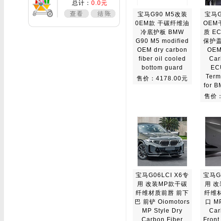
总计：
0.0元
宝马G90 M5改装
宝马G
0EM款 干碳纤维油
OEM
冷底护板 BMW
质 E
G90 M5 modified
保护盖 
OEM dry carbon
OEM 
fiber oil cooled
Car
bottom guard
ECU
Term
售价：4178.00元
for 
售价：
宝马G06LCI X6专
宝马G0
用 改装MP款干碳
用 
纤维材质前唇 前下
纤维
巴 前铲 Oiomotors
口 MP
MP Style Dry
Car
Carbon Fiber
Front