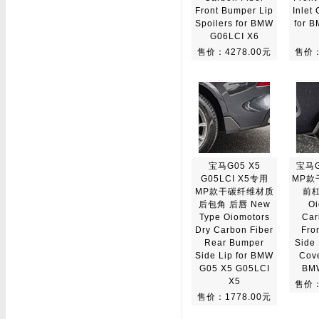
Front Bumper Lip
Inlet
Spoilers for BMW
for 
G06LCI X6
售价：4278.00元
售价：
宝马G05 X5
宝马G
G05LCI X5专用
MP款
MP款干碳纤维材质
前杠
后包角 后唇 New
Oi
Type Oiomotors
Car
Dry Carbon Fiber
Fro
Rear Bumper
Side 
Side Lip for BMW
Cove
G05 X5 G05LCI
BM
X5
售价：
售价：1778.00元