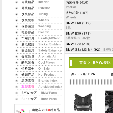
内装精品
Interior
内装饰件 (416)
Interior
外装精品
Exterior
改装轮毂 (107)
改装部品
Tuning
Wheels
改装轮毂
Wheels
BMW E60 (519)
保养清洁
Washing
5系
电器部品
Electric
BMW E39 (373)
5系宝马95～02款
车用灯具
Headlight/Neon
BMW F20 (219)
贴纸铭牌
Sticker/Emblem
BMW G8x M3 M4 (92)
BMW G
安全应急
Safety/Exigency
香熏除臭
Aromatic Air
首页
>
.BMW.专区
酷玩装备
Cool Player
特价清仓
On-Sale
共2502条1/126
畅销产品
Hot Product
品牌索引
Brands Index
车
型
索
引
AutoModel Index
BMW 专区
BMW Parts
Benz 专区
Benz Parts
购物车内有
0
种商品