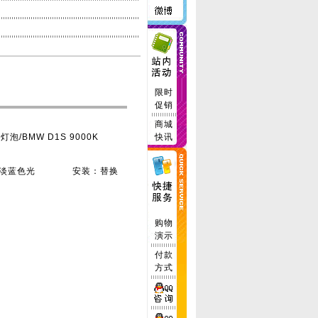
限时
促销
商城
/BMW D1S 9000K
快讯
0K淡蓝色光 安装：替换
购物
演示
付款
方式