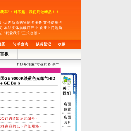
爱我车”：对不起，我们只做精品！！
讯]-店内新添购物刷卡服务 支持信用卡
讯]-本站实体旗舰店开业 欢迎上门选购
告]-“我爱我车”正式改版～
地图
订单查询
缺货登记
收藏
言板
[“我爱我车”实体店欢迎广大车友上门选购，店内可提供安装服务。如有问题欢
美国GE 9000K淡蓝色光氙气HID
e GE Bulb
店面
位置
店面
QQ订购请出示此编号）
照片
选择商品的以下详细规格）