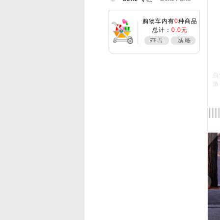
F
F
E
购物车内有
0
种商品
E
总计：
0.0元
如
实
自
激