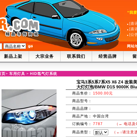
“我
[喜
[喜
[公
网站
新品上架
大宗业务
联系我们
经营品牌
留
首页
>
车用灯具
>
HID氙气灯系统
宝马3系5系7系X5 X6 Z4 改装
大灯灯泡/BMW D1S 9000K Blu
商品售价：
1500.00元
商品型号：
商品品牌：
商品产地：
中国台湾
订购编号：
7787
（← 电话及
商品类型：
（←↓请注意