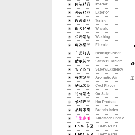
内装精品
Interior
外装精品
Exterior
改装部品
Tuning
改装轮毂
Wheels
保养清洁
Washing
电器部品
Electric
车用灯具
Headlight/Neon
本
贴纸铭牌
Sticker/Emblem
Bl
安全应急
Safety/Exigency
产
香熏除臭
Aromatic Air
原
酷玩装备
Cool Player
E
特价清仓
On-Sale
E
畅销产品
Hot Product
E
E
品牌索引
Brands Index
E
车
型
索
引
AutoModel Index
E
E
BMW 专区
BMW Parts
F
Benz 专区
Benz Parts