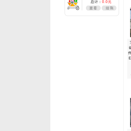
总计：
0.0元
E