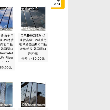
科鲁兹专用
宝马E60新5系 运
级UV材质
动款高级UV材质仿
漆亮面门柱
钢琴漆亮面B C门柱
 韩国进口
装饰贴片 韩国进口
hevrolet
[6片装]
UV Fiber
售价：480.00元
Pillar
80.00元