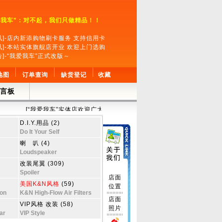
爱我车”：对不起，我们只做精品！！
讯]-店内新添购物刷卡服务 支持信用卡
讯]-本站实体旗舰店开业 欢迎上门选购
告]-“我爱我车”正式改版～
地图
订单查询
缺货登记
收藏
言板
[“我爱我车”实体店欢迎广大车友上门选购，店内可提供安装服务。如有问题欢
D.I.Y.用品 (2)
Do It Your Self
喇 叭 (4)
Loudspeaker
改装尾翼 (309)
Spoiler
店面
美国K&N风格
(59)
位置
on
K&N High-Flow Air Filters
店面
VIP风格 改装 (58)
照片
ar
VIP Style