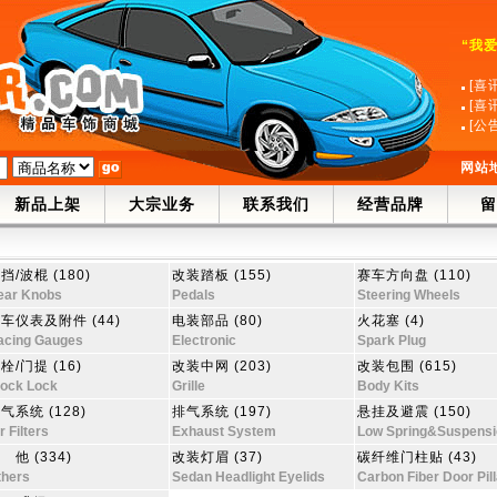
“我
[喜
[喜
[公
网站
新品上架
大宗业务
联系我们
经营品牌
留
挡/波棍 (180)
改装踏板 (155)
赛车方向盘 (110)
ear Knobs
Pedals
Steering Wheels
车仪表及附件 (44)
电装部品 (80)
火花塞 (4)
acing Gauges
Electronic
Spark Plug
栓/门提 (16)
改装中网 (203)
改装包围 (615)
tock Lock
Grille
Body Kits
气系统 (128)
排气系统 (197)
悬挂及避震 (150)
r Filters
Exhaust System
Low Spring&Suspensi
 他 (334)
改装灯眉 (37)
碳纤维门柱贴 (43)
thers
Sedan Headlight Eyelids
Carbon Fiber Door Pill