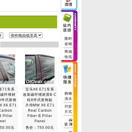
限时
促销
商城
快讯
 E71车系
宝马X6 E71车系
购物
光碳纤维材
改装碳纤维材质B C
演示
柱8件式装饰
柱8件式装饰贴
 X6 E71
片/BMW X6 E71
付款
Carbon
Real Carbon
方式
B Pillar
Fiber B Pillar
nel
Panel
50.00元
售价：750.00元