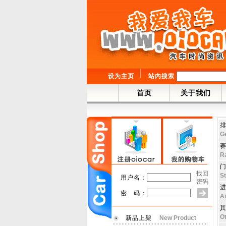
设为主页
站内搜索
首页
关于我们
排
G
赛
R
门
找回
S
用户名：
密码
进
密 码：
Ai
其
O
新品上架
New Product