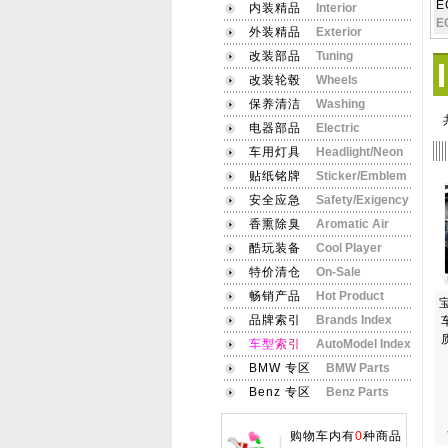
E
内装精品
Interior
E
外装精品
Exterior
改装部品
Tuning
改装轮毂
Wheels
保养清洁
Washing
电器部品
Electric
车用灯具
Headlight/Neon
贴纸铭牌
Sticker/Emblem
安全应急
Safety/Exigency
香熏除臭
Aromatic Air
酷玩装备
Cool Player
特价清仓
On-Sale
畅销产品
Hot Product
品牌索引
Brands Index
车
型
索
引
AutoModel Index
BMW 专区
BMW Parts
Benz 专区
Benz Parts
购物车内有
0
种商品