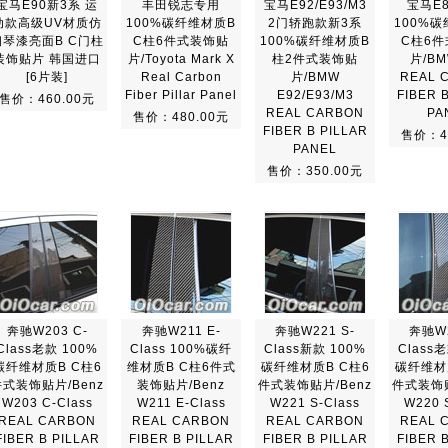
宝马E90新3系 运
丰田锐志专用
宝马E92/E93/M3
宝马E
动款高级UV材质仿
100%碳纤维材质B
2门轿跑款新3系
100%
钢琴漆亮面B C门柱
C柱6件式装饰贴
100%碳纤维材质B
C柱6
装饰贴片 韩国进口
片/Toyota Mark X
柱2件式装饰贴
片/BM
[6片装]
Real Carbon
片/BMW
REAL 
Fiber Pillar Panel
E92/E93/M3
FIBER 
售价：460.00元
REAL CARBON
PA
售价：480.00元
FIBER B PILLAR
售价：4
PANEL
售价：350.00元
奔驰W203 C-
奔驰W211 E-
奔驰W221 S-
奔驰W2
Class老款 100%
Class 100%碳纤
Class新款 100%
Class
碳纤维材质B C柱6
维材质B C柱6件式
碳纤维材质B C柱6
碳纤维材
件式装饰贴片/Benz
装饰贴片/Benz
件式装饰贴片/Benz
件式装饰贴
W203 C-Class
W211 E-Class
W221 S-Class
W220 
REAL CARBON
REAL CARBON
REAL CARBON
REAL 
FIBER B PILLAR
FIBER B PILLAR
FIBER B PILLAR
FIBER 